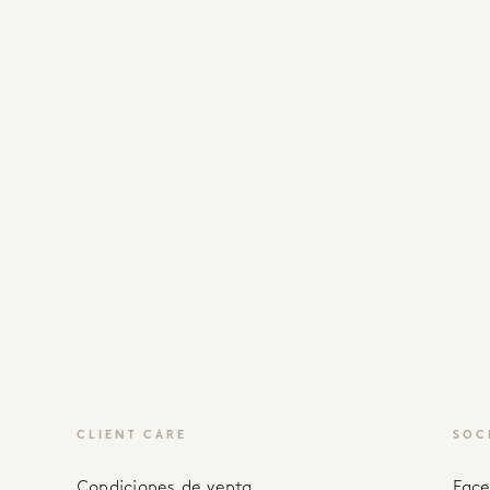
CLIENT CARE
SOC
Condiciones de venta
fac