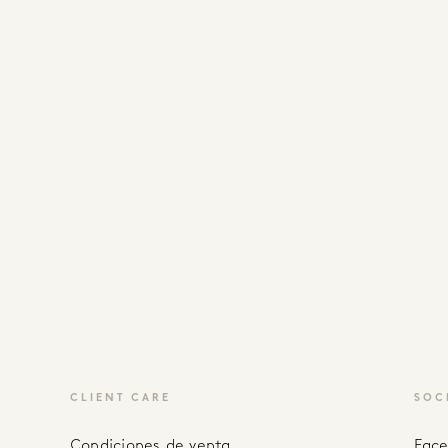
CLIENT CARE
SOC
Condiciones de venta
fac