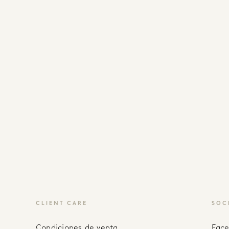
CLIENT CARE
SOC
Condiciones de venta
fac