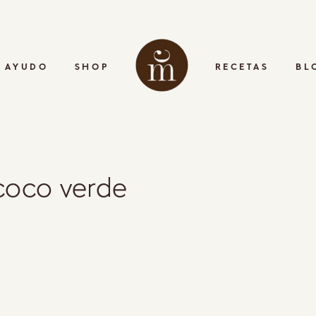
 AYUDO
SHOP
RECETAS
BL
coco verde