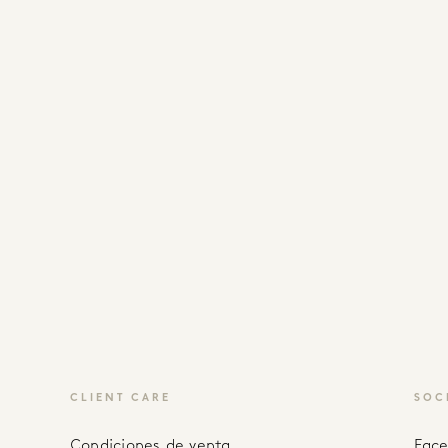
CLIENT CARE
SOC
Condiciones de venta
fac